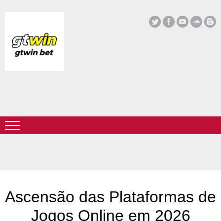
Ascensão das Plataformas de
Jogos Online em 2026