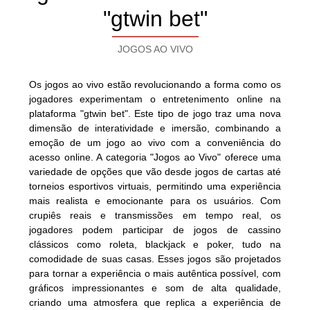
"gtwin bet"
JOGOS AO VIVO
Os jogos ao vivo estão revolucionando a forma como os
jogadores experimentam o entretenimento online na
plataforma "gtwin bet". Este tipo de jogo traz uma nova
dimensão de interatividade e imersão, combinando a
emoção de um jogo ao vivo com a conveniência do
acesso online. A categoria "Jogos ao Vivo" oferece uma
variedade de opções que vão desde jogos de cartas até
torneios esportivos virtuais, permitindo uma experiência
mais realista e emocionante para os usuários. Com
crupiês reais e transmissões em tempo real, os
jogadores podem participar de jogos de cassino
clássicos como roleta, blackjack e poker, tudo na
comodidade de suas casas. Esses jogos são projetados
para tornar a experiência o mais autêntica possível, com
gráficos impressionantes e som de alta qualidade,
criando uma atmosfera que replica a experiência de