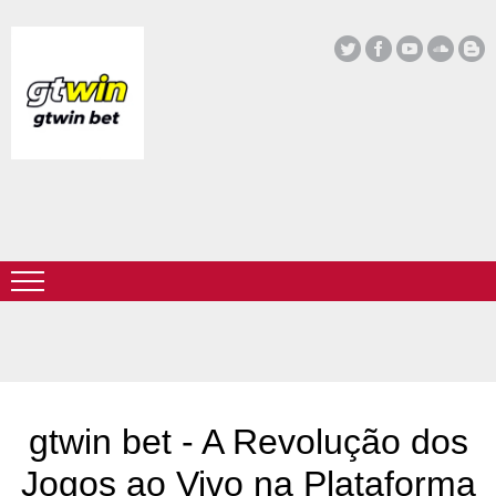
gtwin bet - A Revolução dos
Jogos ao Vivo na Plataforma