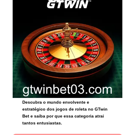
Descubra o mundo envolvente e
estratégico dos jogos de roleta no GTwin
Bet e saiba por que essa categoria atrai
tantos entusiastas.