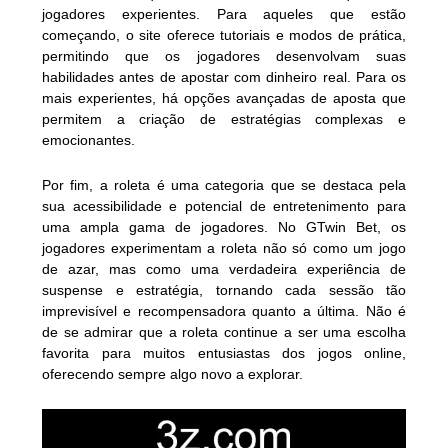
jogadores experientes. Para aqueles que estão
começando, o site oferece tutoriais e modos de prática,
permitindo que os jogadores desenvolvam suas
habilidades antes de apostar com dinheiro real. Para os
mais experientes, há opções avançadas de aposta que
permitem a criação de estratégias complexas e
emocionantes.
Por fim, a roleta é uma categoria que se destaca pela
sua acessibilidade e potencial de entretenimento para
uma ampla gama de jogadores. No GTwin Bet, os
jogadores experimentam a roleta não só como um jogo
de azar, mas como uma verdadeira experiência de
suspense e estratégia, tornando cada sessão tão
imprevisível e recompensadora quanto a última. Não é
de se admirar que a roleta continue a ser uma escolha
favorita para muitos entusiastas dos jogos online,
oferecendo sempre algo novo a explorar.