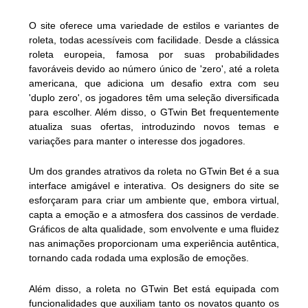
O site oferece uma variedade de estilos e variantes de
roleta, todas acessíveis com facilidade. Desde a clássica
roleta europeia, famosa por suas probabilidades
favoráveis devido ao número único de 'zero', até a roleta
americana, que adiciona um desafio extra com seu
'duplo zero', os jogadores têm uma seleção diversificada
para escolher. Além disso, o GTwin Bet frequentemente
atualiza suas ofertas, introduzindo novos temas e
variações para manter o interesse dos jogadores.
Um dos grandes atrativos da roleta no GTwin Bet é a sua
interface amigável e interativa. Os designers do site se
esforçaram para criar um ambiente que, embora virtual,
capta a emoção e a atmosfera dos cassinos de verdade.
Gráficos de alta qualidade, som envolvente e uma fluidez
nas animações proporcionam uma experiência autêntica,
tornando cada rodada uma explosão de emoções.
Além disso, a roleta no GTwin Bet está equipada com
funcionalidades que auxiliam tanto os novatos quanto os