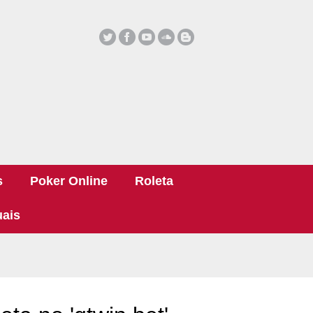
s
Poker Online
Roleta
uais