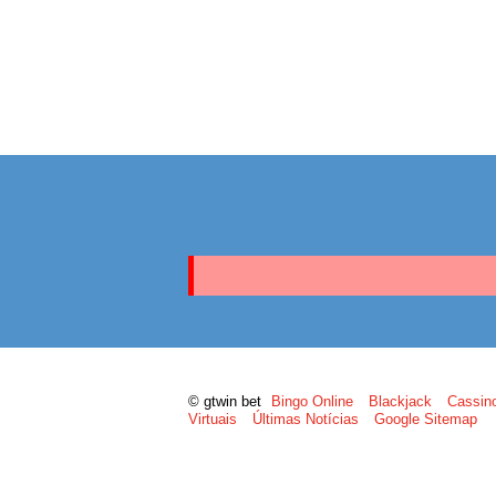
© gtwin bet
Bingo Online
Blackjack
Cassin
Virtuais
Últimas Notícias
Google Sitemap