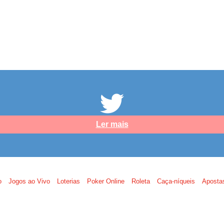
Ler mais
o
Jogos ao Vivo
Loterias
Poker Online
Roleta
Caça-níqueis
Aposta