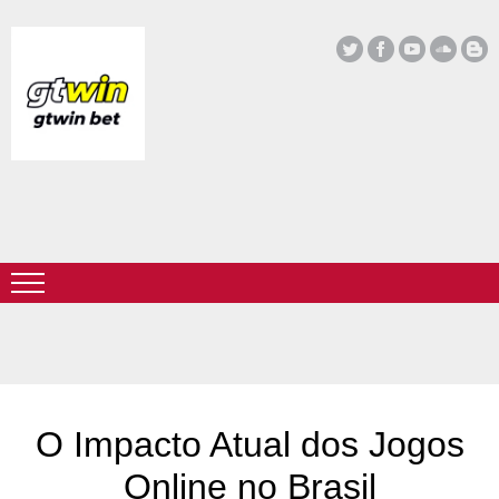
O Impacto Atual dos Jogos
Online no Brasil