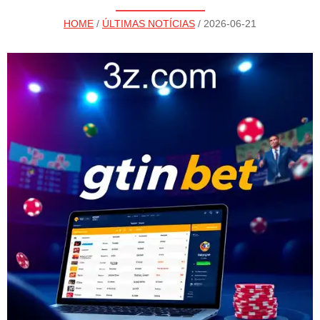
HOME
/
ÚLTIMAS NOTÍCIAS
/ 2026-06-21