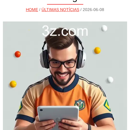
HOME
/
ÚLTIMAS NOTÍCIAS
/ 2026-06-08