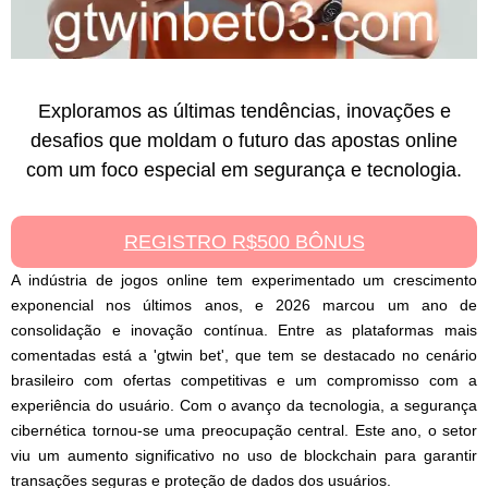
Exploramos as últimas tendências, inovações e
desafios que moldam o futuro das apostas online
com um foco especial em segurança e tecnologia.
REGISTRO R$500 BÔNUS
A indústria de jogos online tem experimentado um crescimento
exponencial nos últimos anos, e 2026 marcou um ano de
consolidação e inovação contínua. Entre as plataformas mais
comentadas está a 'gtwin bet', que tem se destacado no cenário
brasileiro com ofertas competitivas e um compromisso com a
experiência do usuário. Com o avanço da tecnologia, a segurança
cibernética tornou-se uma preocupação central. Este ano, o setor
viu um aumento significativo no uso de blockchain para garantir
transações seguras e proteção de dados dos usuários.