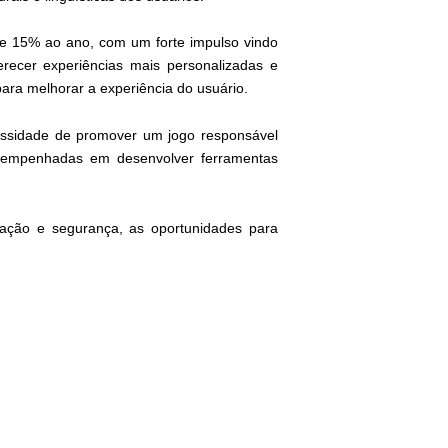
de 15% ao ano, com um forte impulso vindo
ferecer experiências mais personalizadas e
para melhorar a experiência do usuário.
ecessidade de promover um jogo responsável
ão empenhadas em desenvolver ferramentas
ação e segurança, as oportunidades para