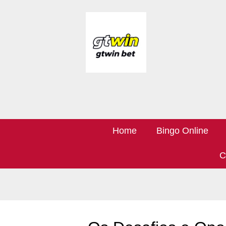
Home
Bingo Online
C