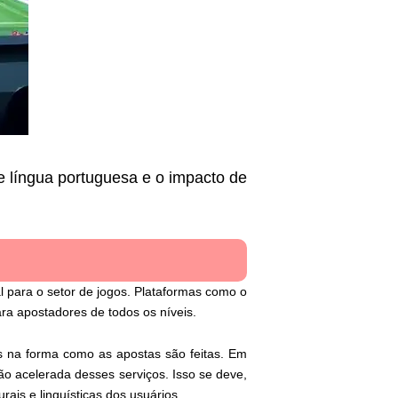
 língua portuguesa e o impacto de
 para o setor de jogos. Plataformas como o
a apostadores de todos os níveis.
as na forma como as apostas são feitas. Em
o acelerada desses serviços. Isso se deve,
ais e linguísticas dos usuários.