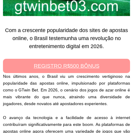
Com a crescente popularidade dos sites de apostas
online, o Brasil testemunha uma revolução no
entretenimento digital em 2026.
REGISTRO R$500 BÔNUS
Nos últimos anos, o Brasil viu um crescimento vertiginoso na
popularidade das apostas online, impulsionado por plataformas
como o GTwin Bet. Em 2026, o cenário dos jogos de azar online é
mais vibrante do que nunca, atraindo uma diversidade de
jogadores, desde novatos até apostadores experientes.
O avanço da tecnologia e a facilidade de acesso à internet
contribuíram significativamente para este boom. As plataformas de
apostas online agora oferecem uma variedade de jogos que vão