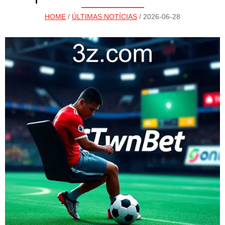
HOME
/
ÚLTIMAS NOTÍCIAS
/ 2026-06-28