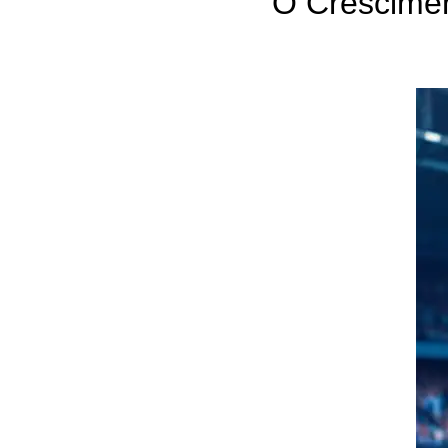
O Crescimen