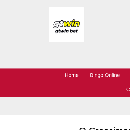
Home
Bingo Online
C