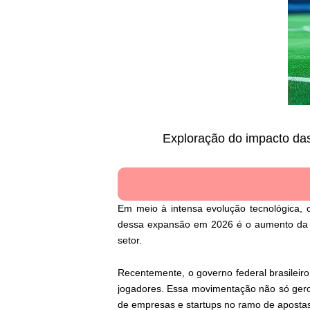
Exploração do impacto das
Em meio à intensa evolução tecnológica,
dessa expansão em 2026 é o aumento da po
setor.
Recentemente, o governo federal brasilei
jogadores. Essa movimentação não só gero
de empresas e startups no ramo de aposta