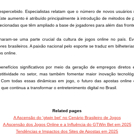
percebido. Especialistas relatam que o número de novos usuários n
 Este aumento é atribuído principalmente à introdução de métodos de 
recionadas que têm ampliado a base de jogadores para além das fronte
rnaram-se uma parte crucial da cultura de jogos online no país. Eve
es brasileiros. A paixão nacional pelo esporte se traduz em bilheterias
s online.
enefícios significativos por meio da geração de empregos diretos e
tividade no setor, mas também fomentar maior inovação tecnológi
 Com todas essas dinâmicas em jogo, o futuro das apostas online 
que continua a transformar o entretenimento digital no Brasil.
Related pages
A Ascensão do 'gtwin bet' no Cenário Brasileiro de Jogos
A Ascensão dos Jogos Online e a Influência do GTWin Bet em 2025
Tendências e Impactos dos Sites de Apostas em 2025