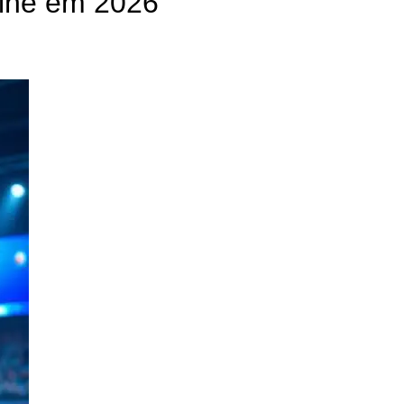
ine em 2026