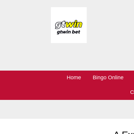
Home
Bingo Online
C