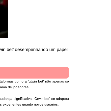
gtwin bet' desempenhando um papel
ataformas como a 'gtwin bet' não apenas se
gama de jogadores.
nça significativa. 'Gtwin bet' se adaptou
s experientes quanto novos usuários.