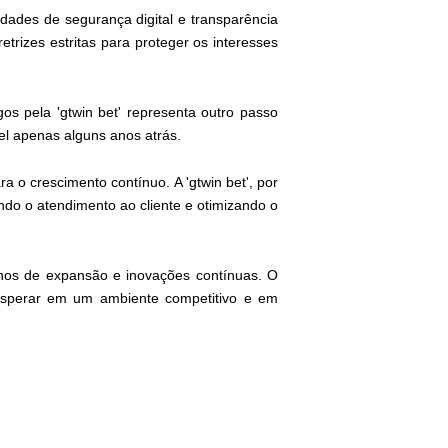
dades de segurança digital e transparência
trizes estritas para proteger os interesses
os pela 'gtwin bet' representa outro passo
vel apenas alguns anos atrás.
a o crescimento contínuo. A 'gtwin bet', por
ndo o atendimento ao cliente e otimizando o
anos de expansão e inovações contínuas. O
prosperar em um ambiente competitivo e em