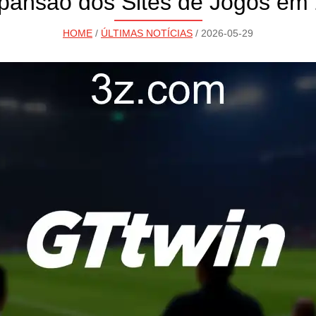
pansão dos Sites de Jogos em
HOME
/
ÚLTIMAS NOTÍCIAS
/ 2026-05-29