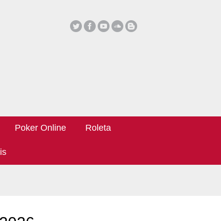
Poker Online
Roleta
is