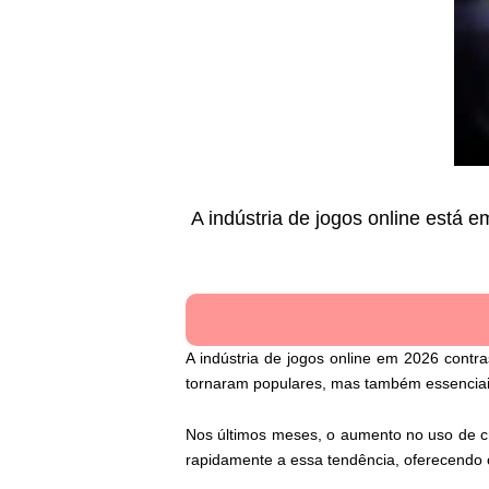
A indústria de jogos online está
A indústria de jogos online em 2026 contr
tornaram populares, mas também essenciai
Nos últimos meses, o aumento no uso de c
rapidamente a essa tendência, oferecendo 