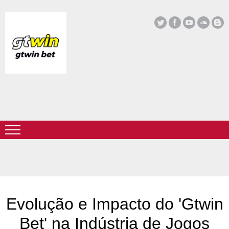
Evolução e Impacto do 'Gtwin
Bet' na Indústria de Jogos