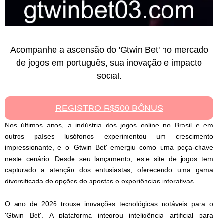
Acompanhe a ascensão do 'Gtwin Bet' no mercado
de jogos em português, sua inovação e impacto
social.
REGISTRO R$500 BÔNUS
Nos últimos anos, a indústria dos jogos online no Brasil e em
outros países lusófonos experimentou um crescimento
impressionante, e o 'Gtwin Bet' emergiu como uma peça-chave
neste cenário. Desde seu lançamento, este site de jogos tem
capturado a atenção dos entusiastas, oferecendo uma gama
diversificada de opções de apostas e experiências interativas.
O ano de 2026 trouxe inovações tecnológicas notáveis para o
'Gtwin Bet'. A plataforma integrou inteligência artificial para