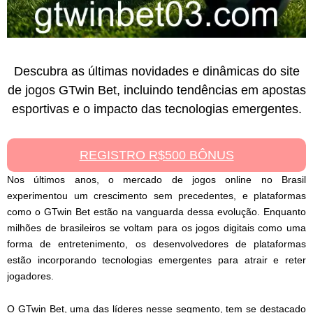
Descubra as últimas novidades e dinâmicas do site
de jogos GTwin Bet, incluindo tendências em apostas
esportivas e o impacto das tecnologias emergentes.
REGISTRO R$500 BÔNUS
Nos últimos anos, o mercado de jogos online no Brasil
experimentou um crescimento sem precedentes, e plataformas
como o GTwin Bet estão na vanguarda dessa evolução. Enquanto
milhões de brasileiros se voltam para os jogos digitais como uma
forma de entretenimento, os desenvolvedores de plataformas
estão incorporando tecnologias emergentes para atrair e reter
jogadores.
O GTwin Bet, uma das líderes nesse segmento, tem se destacado