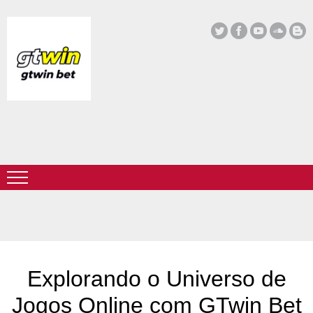
Explorando o Universo de
Jogos Online com GTwin Bet