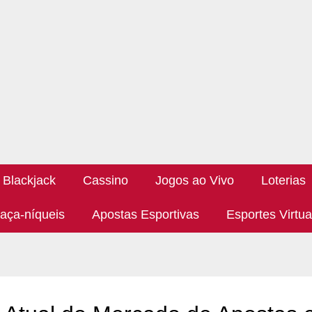
Blackjack
Cassino
Jogos ao Vivo
Loterias
aça-níqueis
Apostas Esportivas
Esportes Virtua