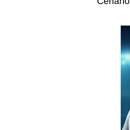
Cenário