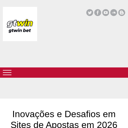
Inovações e Desafios em
Sites de Apostas em 2026